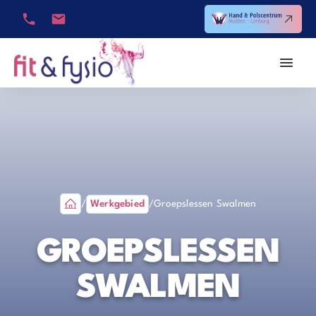
/
Werkgebied
/
Groepslessen Swalmen
GROEPSLESSEN
SWALMEN