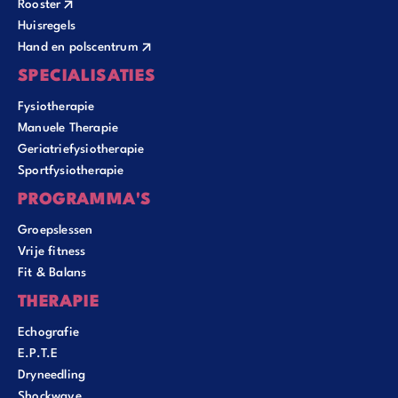
Rooster
Huisregels
Hand en polscentrum
SPECIALISATIES
Fysiotherapie
Manuele Therapie
Geriatriefysiotherapie
Sportfysiotherapie
PROGRAMMA'S
Groepslessen
Vrije fitness
Fit & Balans
THERAPIE
Echografie
E.P.T.E
Dryneedling
Shockwave