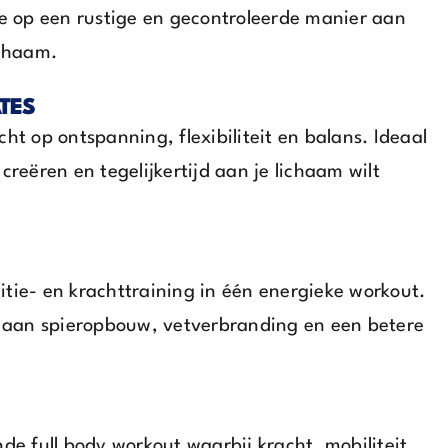
je op een rustige en gecontroleerde manier aan
ichaam.
TES
ht op ontspanning, flexibiliteit en balans. Ideaal
creëren en tegelijkertijd aan je lichaam wilt
tie- en krachttraining in één energieke workout.
nt aan spieropbouw, vetverbranding en een betere
nde full body workout waarbij kracht, mobiliteit