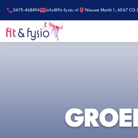
0475-468494
info@fit-fysio.nl
Nieuwe Markt 1, 6067 CG 
GROE