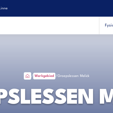
Linne
Fysi
/
Werkgebied
/
Groepslessen Melick
PSLESSEN M