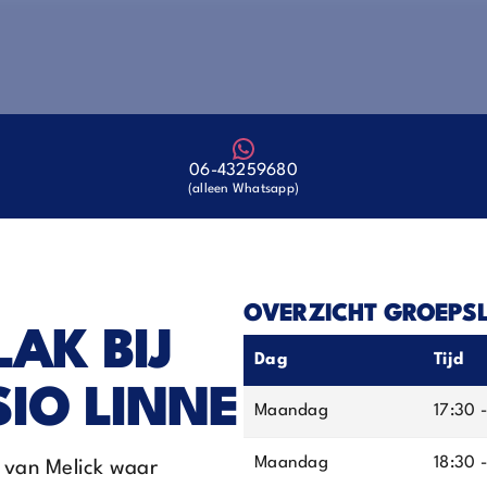
06-43259680
(alleen Whatsapp)
OVERZICHT GROEPSLE
AK BIJ
Dag
Tijd
SIO LINNE
Maandag
17:30 
Maandag
18:30 
 van Melick waar